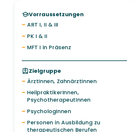
Vorraussetzungen
ART I, II & III
PK I & II
MFT I in Präsenz
Zielgruppe
ÄrztInnen, ZahnärztInnen
HeilpraktikerInnen,
PsychotherapeutInnen
PsychologInnen
Personen in Ausbildung zu
therapeutischen Berufen