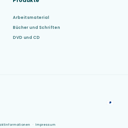
Produkte
Arbeitsmaterial
Bücher und Schriften
DVD und CD
Zahlun
aktinformationen
Impressum