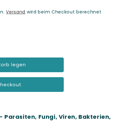
rn.
Versand
wird beim Checkout berechnet
korb legen
Checkout
Parasiten, Fungi, Viren, Bakterien,