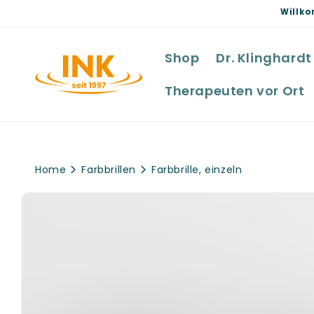
Direkt
Willko
zum
Inhalt
Shop
Dr. Klinghardt
Therapeuten vor Ort
Home
Farbbrillen
Farbbrille, einzeln
Zu
Produktinformationen
springen