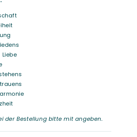
:
schaft
iheit
nung
riedens
 Liebe
e
rstehens
rtrauens
Harmonie
zheit
i der Bestellung bitte mit angeben.