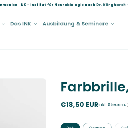
mmen bei INK - Institut für Neurobiologie nach Dr. Klinghardt -
Das INK
Ausbildung & Seminare
Farbbrille
N
€18,50 EUR
Inkl. Steuern.
o
r