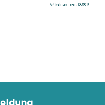
SKU:
Artikelnummer:
10.001R
eldung