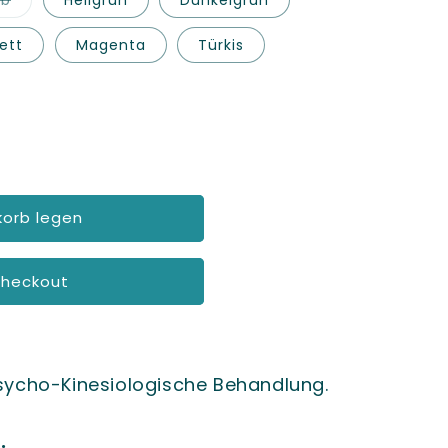
lb
Hellgrün
Dunkelgrün
ausverkauft
oder
nicht
lett
Magenta
Türkis
verfügbar
korb legen
Checkout
Psycho-Kinesiologische Behandlung.