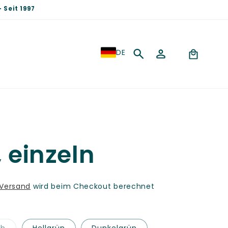
 Seit 1997
S
Einloggen
Warenkorb
DE
p
r
a
c
, einzeln
h
e
Versand
wird beim Checkout berechnet
Variante