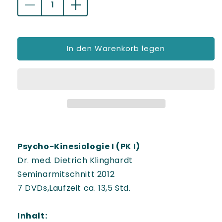
a
Verringere
Erhöhe
die
die
l
Menge
Menge
e
für
für
In den Warenkorb legen
PK
PK
r
I,
I,
P
Seminar-
Seminar-
Livemitschnitt,
Livemitschnitt,
r
2012
2012
e
i
s
Psycho-Kinesiologie I (PK I)
Dr. med. Dietrich Klinghardt
Seminarmitschnitt 2012
7 DVDs,Laufzeit ca. 13,5 Std.
Inhalt: