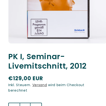
Medien
1
in
PK I, Seminar-
Modal
öffnen
Livemitschnitt, 2012
N
€129,00 EUR
o
Inkl. Steuern.
Versand
wird beim Checkout
berechnet
r
m