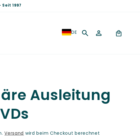
 Seit 1997
S
Einloggen
Warenkorb
DE
p
r
a
c
uläre Ausleitung
h
DVDs
e
n.
Versand
wird beim Checkout berechnet