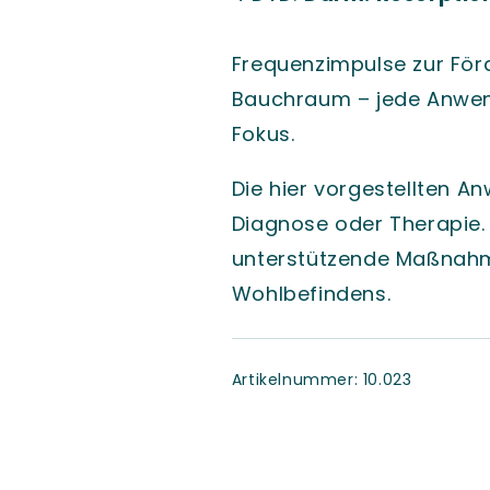
Frequenzimpulse zur För
Bauchraum – jede Anwen
Fokus.
Die hier vorgestellten A
Diagnose oder Therapie.
unterstützende Maßnahm
Wohlbefindens.
SKU:
Artikelnummer:
10.023