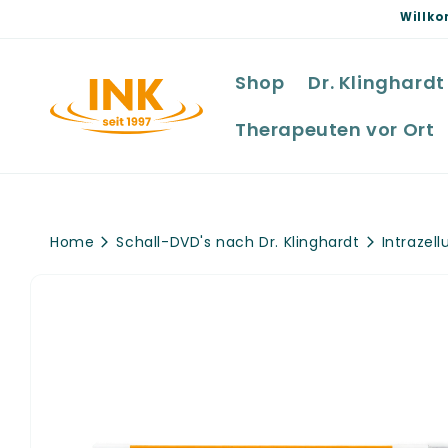
Direkt
Willko
zum
Inhalt
Shop
Dr. Klinghardt
Therapeuten vor Ort
Home
Schall-DVD's nach Dr. Klinghardt
Intrazel
Zu
Produktinformationen
springen