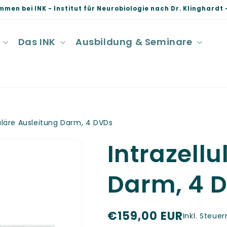
mmen bei INK - Institut für Neurobiologie nach Dr. Klinghardt -
Das INK
Ausbildung & Seminare
luläre Ausleitung Darm, 4 DVDs
Intrazell
Darm, 4 
N
€159,00 EUR
Inkl. Steuer