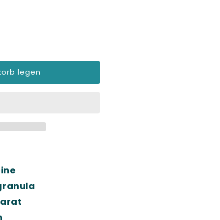
korb legen
ine
granula
arat
n